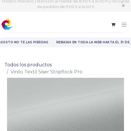
Horario intensivo | Atención al cliente de 8:00 h a 14:00 h y recogida
✕
de pedidos de 9:00 h a 14:00 h
·
·
·
AGOSTO
NO TE LAS PIERDAS
REBAJAS EN TODA LA WEB
HASTA EL 31 DE
Rebajas en toda la web hasta el 31 de agosto.
Todos los productos
Vinilo Textil Siser Stripflock Pro