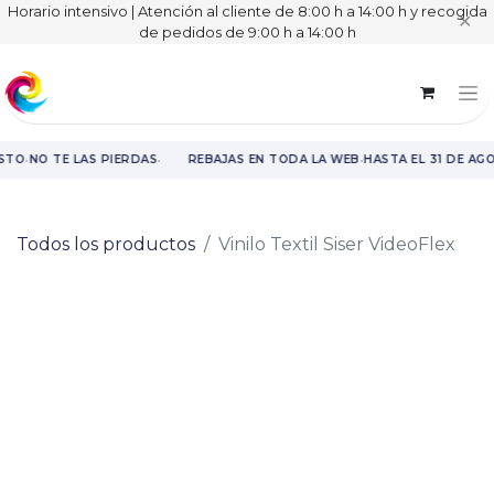
Horario intensivo | Atención al cliente de 8:00 h a 14:00 h y recogida
✕
de pedidos de 9:00 h a 14:00 h
·
·
·
STO
NO TE LAS PIERDAS
REBAJAS EN TODA LA WEB
HASTA EL 31 DE AG
Rebajas en toda la web hasta el 31 de agosto.
Todos los productos
Vinilo Textil Siser VideoFlex