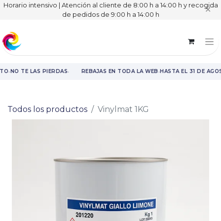
Horario intensivo | Atención al cliente de 8:00 h a 14:00 h y recogida
✕
de pedidos de 9:00 h a 14:00 h
·
·
·
STO
NO TE LAS PIERDAS
REBAJAS EN TODA LA WEB
HASTA EL 31 DE AGO
Rebajas en toda la web hasta el 31 de agosto.
Todos los productos
Vinylmat 1KG