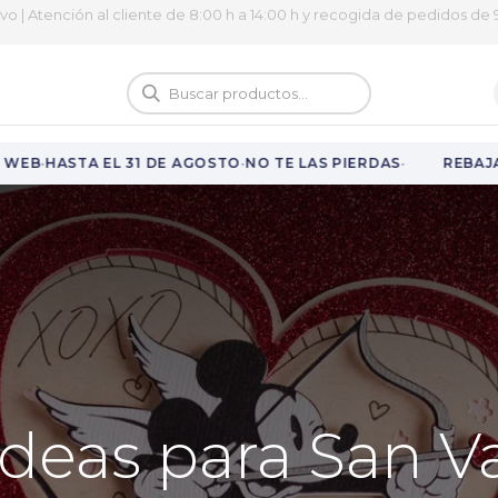
ivo | Atención al cliente de 8:00 h a 14:00 h y recogida de pedidos de 9
logo
Vuelta al cole
·
·
·
B
HASTA EL 31 DE AGOSTO
NO TE LAS PIERDAS
REBAJAS E
 ideas para San V