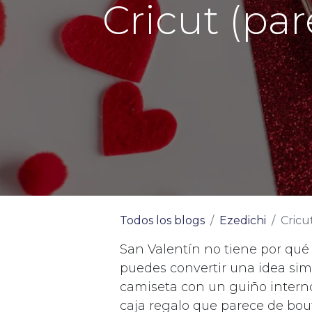
Cricut (pa
Todos los blogs
Ezedichi
Cricut:
San Valentín no tiene por qué
puedes convertir una idea sim
camiseta con un guiño intern
caja regalo que parece de bou