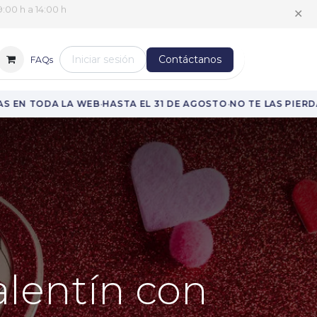
✕
:00 h a 14:00 h
Iniciar sesión
Contáctanos
FAQs
·
·
·
N TODA LA WEB
HASTA EL 31 DE AGOSTO
NO TE LAS PIERDAS
alentín con