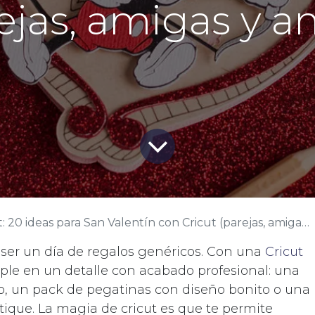
rejas, amigas y a
 20 ideas para San Valentín con Cricut (parejas, amigas y amor propio)
 ser un día de regalos genéricos. Con una
Cricut
ple en un detalle con acabado profesional: una
o, un pack de pegatinas con diseño bonito o una
tique. La magia de cricut es que te permite