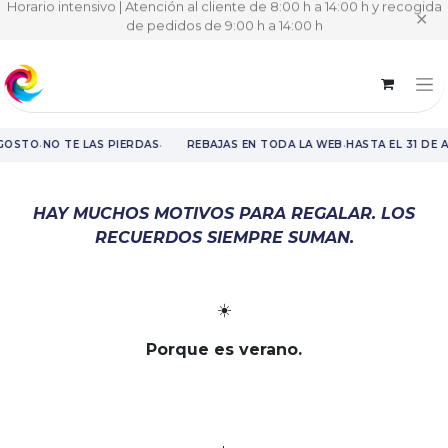
Horario intensivo | Atención al cliente de 8:00 h a 14:00 h y recogida
✕
de pedidos de 9:00 h a 14:00 h
·
·
·
AGOSTO
NO TE LAS PIERDAS
REBAJAS EN TODA LA WEB
HASTA EL 31 DE 
Rebajas en toda la web hasta el 31 de agosto.
HAY MUCHOS MOTIVOS PARA REGALAR. LOS
RECUERDOS SIEMPRE SUMAN.
☀️
Porque es verano.