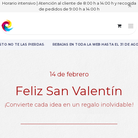
Horario intensivo | Atención al cliente de 8:00 h a 14:00 h y recogida
✕
de pedidos de 9:00 h a 14:00 h
·
·
·
TO
NO TE LAS PIERDAS
REBAJAS EN TODA LA WEB
HASTA EL 31 DE AGO
Rebajas en toda la web hasta el 31 de agosto.
14 de febrero
Feliz San Valentín
¡Convierte cada idea en un regalo inolvidable.!