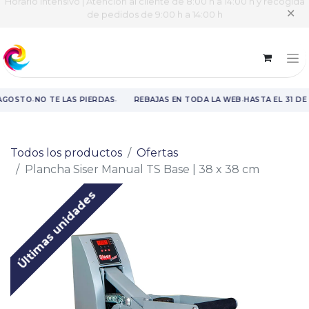
Horario intensivo | Atención al cliente de 8:00 h a 14:00 h y recogida
✕
de pedidos de 9:00 h a 14:00 h
·
·
·
 AGOSTO
NO TE LAS PIERDAS
REBAJAS EN TODA LA WEB
HASTA EL 31 DE
Rebajas en toda la web hasta el 31 de agosto.
Todos los productos
Ofertas
Plancha Siser Manual TS Base | 38 x 38 cm
Últimas unidades