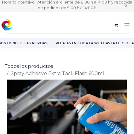
Horario intensivo | Atención al cliente de 8:00 h a 14:00 h y recogida
✕
de pedidos de 9:00 h a 14:00 h
·
·
·
GOSTO
NO TE LAS PIERDAS
REBAJAS EN TODA LA WEB
HASTA EL 31 DE 
Rebajas en toda la web hasta el 31 de agosto.
Todos los productos
Spray Adhesivo Extra Tack Flash 600ml