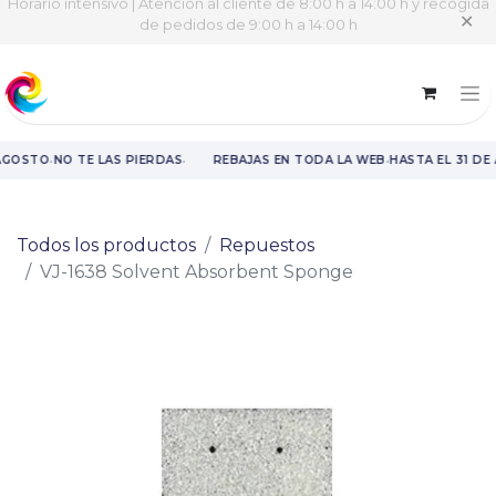
Horario intensivo | Atención al cliente de 8:00 h a 14:00 h y recogida
✕
de pedidos de 9:00 h a 14:00 h
·
·
·
AGOSTO
NO TE LAS PIERDAS
REBAJAS EN TODA LA WEB
HASTA EL 31 DE
Rebajas en toda la web hasta el 31 de agosto.
Todos los productos
Repuestos
VJ-1638 Solvent Absorbent Sponge