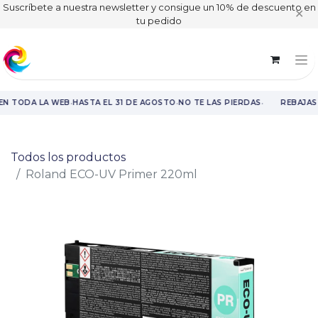
Suscríbete a nuestra newsletter y consigue un 10% de descuento en
✕
tu pedido
·
·
·
EN TODA LA WEB
HASTA EL 31 DE AGOSTO
NO TE LAS PIERDAS
REBAJAS
Rebajas en toda la web hasta el 31 de agosto.
Todos los productos
Roland ECO-UV Primer 220ml