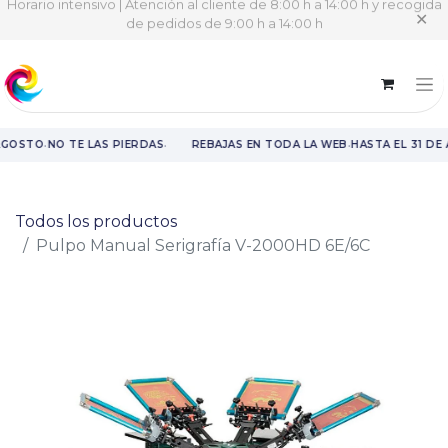
Horario intensivo | Atención al cliente de 8:00 h a 14:00 h y recogida
✕
de pedidos de 9:00 h a 14:00 h
·
·
·
AGOSTO
NO TE LAS PIERDAS
REBAJAS EN TODA LA WEB
HASTA EL 31 DE
Rebajas en toda la web hasta el 31 de agosto.
Todos los productos
Pulpo Manual Serigrafía V-2000HD 6E/6C