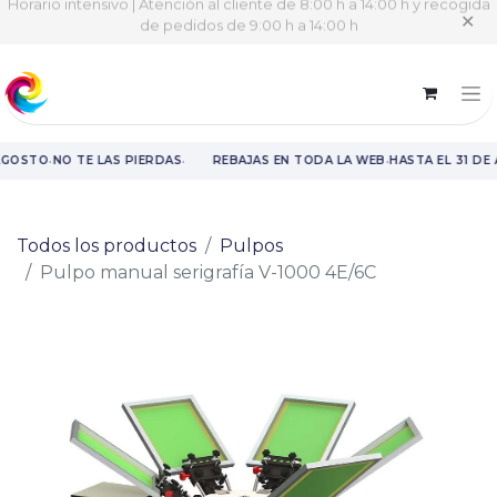
Horario intensivo | Atención al cliente de 8:00 h a 14:00 h y recogida
✕
de pedidos de 9:00 h a 14:00 h
·
·
·
AGOSTO
NO TE LAS PIERDAS
REBAJAS EN TODA LA WEB
HASTA EL 31 DE
Rebajas en toda la web hasta el 31 de agosto.
Todos los productos
Pulpos
Pulpo manual serigrafía V-1000 4E/6C