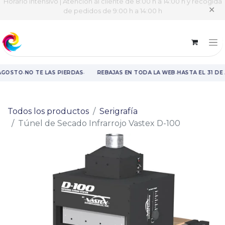
Horario intensivo | Atención al cliente de 8:00 h a 14:00 h y recogida
✕
de pedidos de 9:00 h a 14:00 h
·
·
·
AGOSTO
NO TE LAS PIERDAS
REBAJAS EN TODA LA WEB
HASTA EL 31 DE
Rebajas en toda la web hasta el 31 de agosto.
Todos los productos
Serigrafía
Túnel de Secado Infrarrojo Vastex D-100