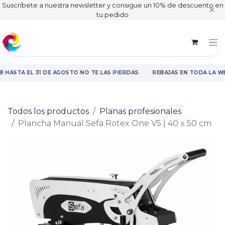
Suscríbete a nuestra newsletter y consigue un 10% de descuento en
✕
tu pedido
·
·
·
B
HASTA EL 31 DE AGOSTO
NO TE LAS PIERDAS
REBAJAS EN TODA LA WE
Rebajas en toda la web hasta el 31 de agosto.
Todos los productos
Planas profesionales
Plancha Manual Sefa Rotex One V5 | 40 x 50 cm