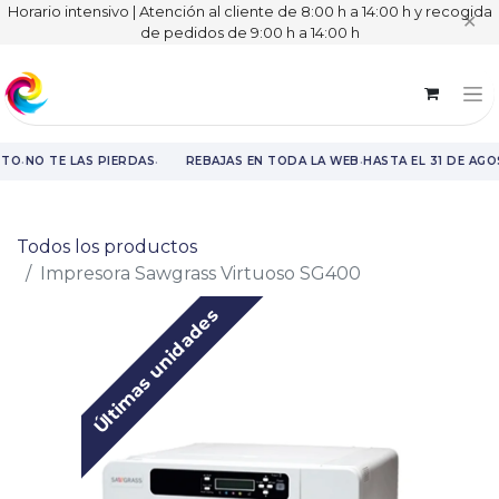
Horario intensivo | Atención al cliente de 8:00 h a 14:00 h y recogida
✕
de pedidos de 9:00 h a 14:00 h
·
·
·
STO
NO TE LAS PIERDAS
REBAJAS EN TODA LA WEB
HASTA EL 31 DE AGO
Rebajas en toda la web hasta el 31 de agosto.
Todos los productos
Impresora Sawgrass Virtuoso SG400
Últimas unidades