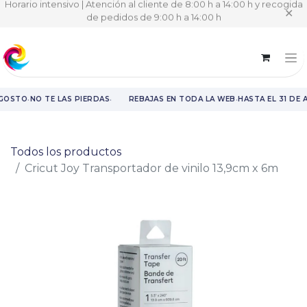
Horario intensivo | Atención al cliente de 8:00 h a 14:00 h y recogida
✕
de pedidos de 9:00 h a 14:00 h
·
·
·
AGOSTO
NO TE LAS PIERDAS
REBAJAS EN TODA LA WEB
HASTA EL 31 DE 
Rebajas en toda la web hasta el 31 de agosto.
Todos los productos
Cricut Joy Transportador de vinilo 13,9cm x 6m