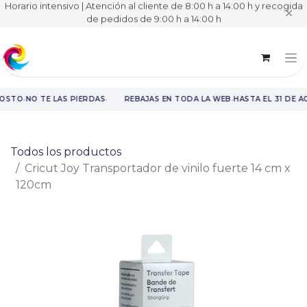
Horario intensivo | Atención al cliente de 8:00 h a 14:00 h y recogida
✕
de pedidos de 9:00 h a 14:00 h
·
·
·
GOSTO
NO TE LAS PIERDAS
REBAJAS EN TODA LA WEB
HASTA EL 31 DE A
Rebajas en toda la web hasta el 31 de agosto.
Todos los productos
Cricut Joy Transportador de vinilo fuerte 14 cm x
120cm