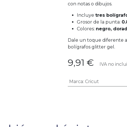
con notas o dibujos.
Incluye
tres bolígraf
Grosor de la punta:
0
Colores:
negro, dorad
Dale un toque diferente a 
bolígrafos glitter gel.
9,91
€
IVA no inclu
Marca
:
Cricut