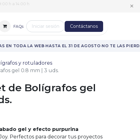
:00 h a 14:00 h
✕
Iniciar sesión
Contáctanos
FAQs
·
·
S EN TODA LA WEB
HASTA EL 31 DE AGOSTO
NO TE LAS PIERDA
ígrafos y rotuladores
afos gel 0.8 mm | 3 uds.
et de Bolígrafos gel
ds.
abado gel y efecto purpurina
Joy. Perfectos para decorar tus proyectos