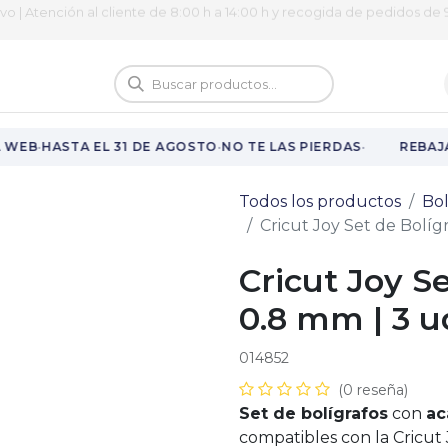
ivo | Atención al cliente de 8:00 h a 14:00 h y recogida de pedidos de 9
logo
Vuelta al cole
·
·
·
 WEB
HASTA EL 31 DE AGOSTO
NO TE LAS PIERDAS
REBAJA
Todos los productos
Bol
Cricut Joy Set de Bolígr
Cricut Joy S
0.8 mm | 3 u
014852
(0 reseña)
Set de bolígrafos
con
ac
compatibles con la Cricut 