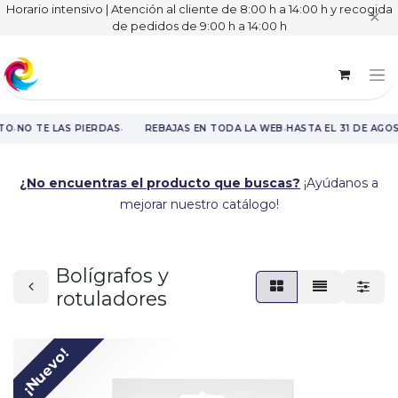
Horario intensivo | Atención al cliente de 8:00 h a 14:00 h y recogida
✕
de pedidos de 9:00 h a 14:00 h
·
·
·
TO
NO TE LAS PIERDAS
REBAJAS EN TODA LA WEB
HASTA EL 31 DE AGO
Rebajas en toda la web hasta el 31 de agosto.
¿No encuentras el producto que buscas?
¡Ayúdanos a
mejorar nuestro catálogo!
Bolígrafos y
rotuladores
¡Nuevo!