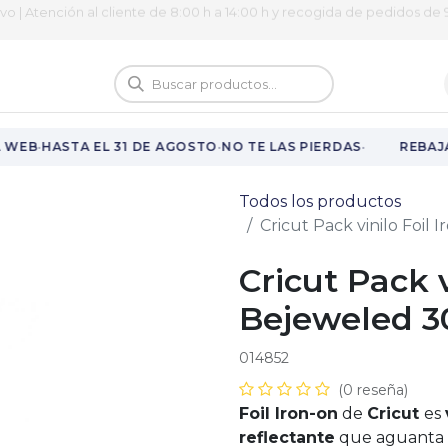
ivo | Atención al cliente de 8:00 h a 14:00 h y recogida de pedidos de 9
logo
Vuelta al cole
·
·
·
 WEB
HASTA EL 31 DE AGOSTO
NO TE LAS PIERDAS
REBAJA
Todos los productos
Cricut Pack vinilo Foil
Cricut Pack v
Bejeweled 30
014852
(0 reseña)
Foil Iron-on
de
Cricut
es
reflectante
que aguanta m