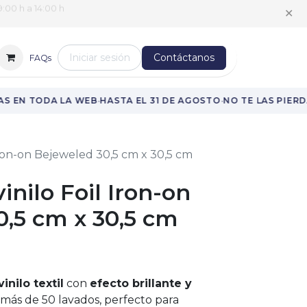
:00 h a 14:00 h
✕
Iniciar sesión
Contáctanos
FAQs
·
·
S EN TODA LA WEB
HASTA EL 31 DE AGOSTO
NO TE LAS PIERDA
 Iron-on Bejeweled 30,5 cm x 30,5 cm
inilo Foil Iron-on
,5 cm x 30,5 cm
vinilo textil
con
efecto brillante y
ás de 50 lavados, perfecto para