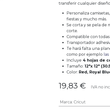
transferir cualquier diseño
Personaliza camisetas
fiestas y mucho más.
Se corta y se pela de
corte.
Compatible con todas 
Transportador adhesiv
Te hará falta una plan
como por ejemplo
las
Incluye
4 hojas de co
Tamaño:
12"x 12" (30
Color:
Red, Royal Blu
19,83
€
IVA no inc
Marca
:
Cricut