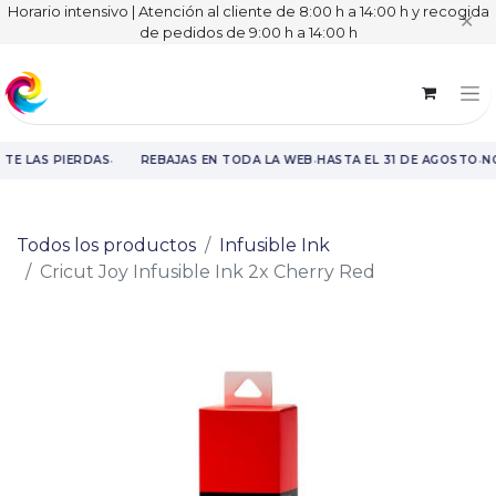
Horario intensivo | Atención al cliente de 8:00 h a 14:00 h y recogida
✕
de pedidos de 9:00 h a 14:00 h
·
·
·
TE LAS PIERDAS
REBAJAS EN TODA LA WEB
HASTA EL 31 DE AGOSTO
NO
Rebajas en toda la web hasta el 31 de agosto.
Todos los productos
Infusible Ink
Cricut Joy Infusible Ink 2x Cherry Red