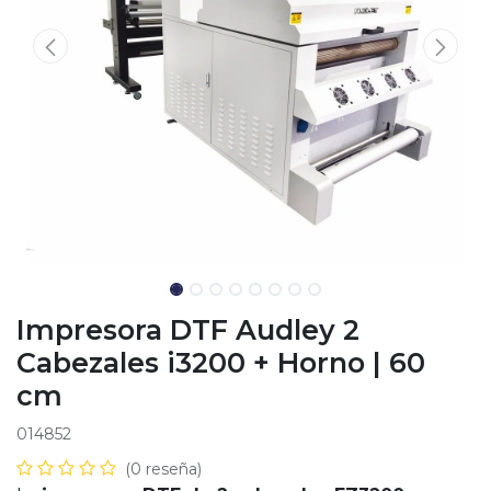
Impresora DTF Audley 2
Cabezales i3200 + Horno | 60
cm
014852
(0 reseña)