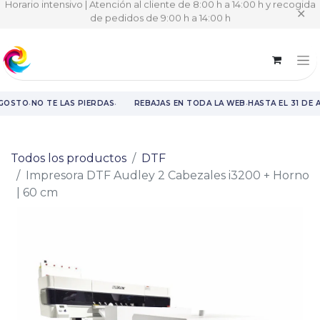
Horario intensivo | Atención al cliente de 8:00 h a 14:00 h y recogida
✕
de pedidos de 9:00 h a 14:00 h
·
·
·
AGOSTO
NO TE LAS PIERDAS
REBAJAS EN TODA LA WEB
HASTA EL 31 DE 
Rebajas en toda la web hasta el 31 de agosto.
Todos los productos
DTF
Impresora DTF Audley 2 Cabezales i3200 + Horno
| 60 cm