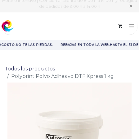
Horario intensivo | Atención al cliente de 8:00 h a 14:00 h y recogida
✕
de pedidos de 9:00 h a 14:00 h
·
·
·
 AGOSTO
NO TE LAS PIERDAS
REBAJAS EN TODA LA WEB
HASTA EL 31 DE
Rebajas en toda la web hasta el 31 de agosto.
Todos los productos
Polyprint Polvo Adhesivo DTF Xpress 1 kg