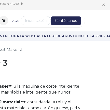
✕
:00 h a 14:00 h
Iniciar sesión
Contáctanos
FAQs
·
·
 EN TODA LA WEB
HASTA EL 31 DE AGOSTO
NO TE LAS PIERDA
cut Maker 3
 3
Maker™
3 la máquina de corte inteligente
ra más rápida e inteligente que nunca!
 materiales:
corta desde la tela y el
sta materiales como cartón grueso, piel y