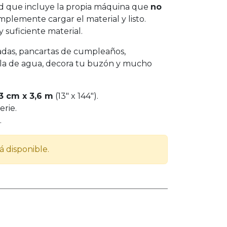
ad que incluye la propia máquina que
no
simplemente cargar el material y listo.
y suficiente material.
adas, pancartas de cumpleaños,
lla de agua, decora tu buzón y mucho
33 cm x 3,6 m
(13" x 144").
erie.
.
á disponible.