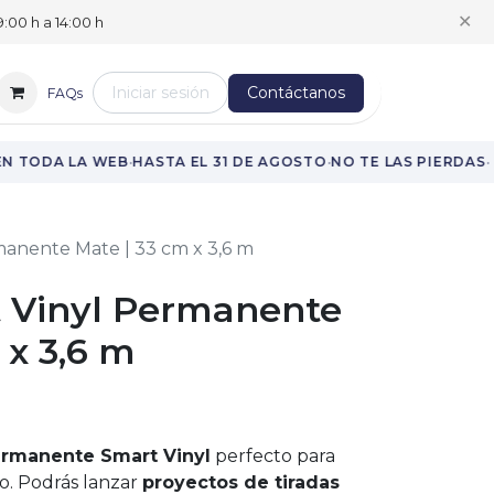
✕
:00 h a 14:00 h
Iniciar sesión
Contáctanos
FAQs
·
·
·
N TODA LA WEB
HASTA EL 31 DE AGOSTO
NO TE LAS PIERDAS
manente Mate | 33 cm x 3,6 m
t Vinyl Permanente
 x 3,6 m
ermanente Smart Vinyl
perfecto para
o. Podrás lanzar
proyectos de tiradas