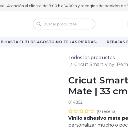
ivo | Atención al cliente de 8:00 h a 14:00 h y recogida de pedidos de 9
logo
Vuelta al cole
·
·
·
B
HASTA EL 31 DE AGOSTO
NO TE LAS PIERDAS
REBAJAS E
Todos los productos
Cricut Smart Vinyl Per
Cricut Smar
Mate | 33 cm
014852
(0 reseña)
Vinilo adhesivo mate p
personalizar mucho o poc