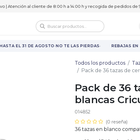
ivo | Atención al cliente de 8:00 h a 14:00 h y recogida de pedidos de 9
logo
Vuelta al cole
·
·
ASTA EL 31 DE AGOSTO
NO TE LAS PIERDAS
REBAJAS EN 
Todos los productos
Ta
Pack de 36 tazas de cer
Pack de 36 t
blancas Cric
014852
(0 reseña)
36 tazas en blanco compat