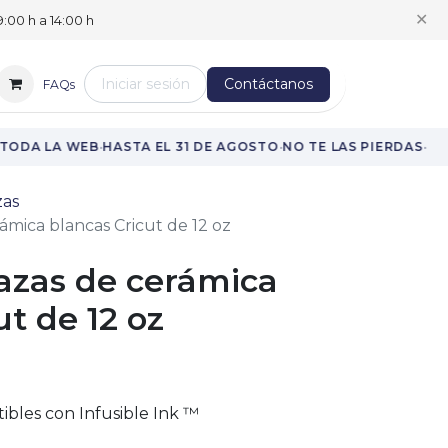
✕
:00 h a 14:00 h
Iniciar sesión
Contáctanos
FAQs
·
·
·
TODA LA WEB
HASTA EL 31 DE AGOSTO
NO TE LAS PIERDAS
zas
ámica blancas Cricut de 12 oz
azas de cerámica
ut de 12 oz
ibles con Infusible Ink ™