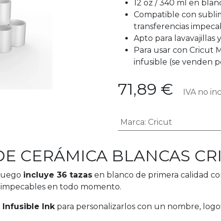
12 oz / 340 ml en blan
Compatible con sublim
transferencias impeca
Apto para lavavajillas
Para usar con Cricut 
infusible (se venden 
71,89
€
IVA no inc
Marca
:
Cricut
DE CERÁMICA BLANCAS CRI
 juego
incluye 36 tazas
en blanco de primera calidad c
as impecables en todo momento.
Infusible Ink
para personalizarlos con un nombre, logoti