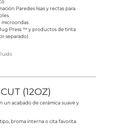
co
ación Paredes lisas y rectas para
bles
 y microondas
Mug Press ™ y productos de tinta
por separado)
luido
CUT (12OZ)
on un acabado de cerámica suave y
po, broma interna o cita favorita.