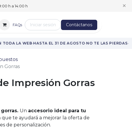
✕
:00 h a 14:00 h
Iniciar sesión
Contáctanos
FAQs
·
·
·
 TODA LA WEB
HASTA EL 31 DE AGOSTO
NO TE LAS PIERDAS
puestos
n Gorras
de Impresión Gorras
 gorras.
Un
accesorio ideal para tu
h
que te ayudará a mejorar la oferta de
es de personalización.