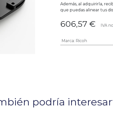
Además, al adquirirla, reci
que puedas alinear tus d
606,57
€
IVA no
Marca
:
Ricoh
bién podría interesart