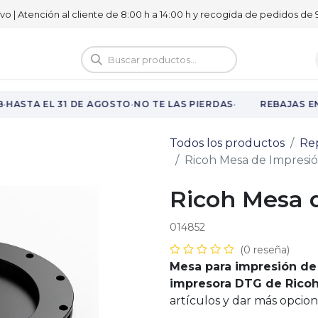
ivo | Atención al cliente de 8:00 h a 14:00 h y recogida de pedidos de 9
logo
Vuelta al cole
·
·
HASTA EL 31 DE AGOSTO
NO TE LAS PIERDAS
REBAJAS EN
Todos los productos
Re
Ricoh Mesa de Impresió
Ricoh Mesa 
014852
(0 reseña)
Mesa para impresión de
impresora DTG de Rico
artículos y dar más opcion