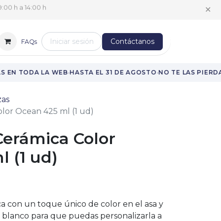
✕
:00 h a 14:00 h
Iniciar sesión
Contáctanos
FAQs
·
·
 EN TODA LA WEB
HASTA EL 31 DE AGOSTO
NO TE LAS PIERDA
zas
olor Ocean 425 ml (1 ud)
Cerámica Color
 (1 ud)
a con un toque único de color en el asa y
n blanco para que puedas personalizarla a