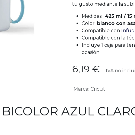
tu gusto mediante la subl
Medidas:
425 ml / 15 
Color:
blanco con asa 
Compatible con
Infus
Compatible con la téc
Incluye 1 caja para ten
ocasión.
6,19
€
IVA no inclu
Marca
:
Cricut
 BICOLOR AZUL CLAR