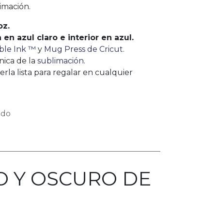
imación.
oz.
en azul claro e interior en azul.
ible Ink ™
y
Mug Press de Cricut
.
nica de la
sublimación
.
erla lista para regalar en cualquier
ido
O Y OSCURO DE