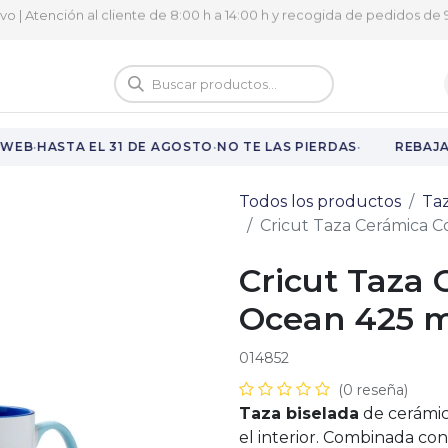
ivo | Atención al cliente de 8:00 h a 14:00 h y recogida de pedidos de 9
logo
Vuelta al cole
·
·
·
WEB
HASTA EL 31 DE AGOSTO
NO TE LAS PIERDAS
REBAJAS
Todos los productos
Ta
Cricut Taza Cerámica C
Cricut Taza 
Ocean 425 ml
014852
(0 reseña)
Taza biselada
de cerámic
el interior. Combinada co