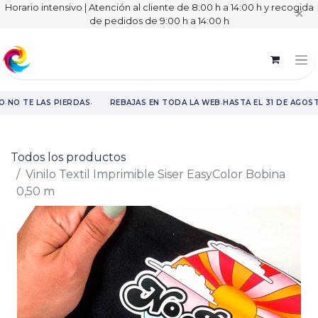
Horario intensivo | Atención al cliente de 8:00 h a 14:00 h y recogida
✕
de pedidos de 9:00 h a 14:00 h
·
·
·
O
NO TE LAS PIERDAS
REBAJAS EN TODA LA WEB
HASTA EL 31 DE AGOST
Rebajas en toda la web hasta el 31 de agosto.
Todos los productos
Vinilo Textil Imprimible Siser EasyColor Bobina
0,50 m