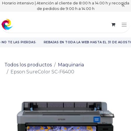
Horario intensivo | Atención al cliente de 8:00 h a 14:00 h y recogida
✕
de pedidos de 9:00 h a 14:00 h
·
·
·
NO TE LAS PIERDAS
REBAJAS EN TODA LA WEB
HASTA EL 31 DE AGOST
Rebajas en toda la web hasta el 31 de agosto.
Todos los productos
Maquinaria
Epson SureColor SC-F6400