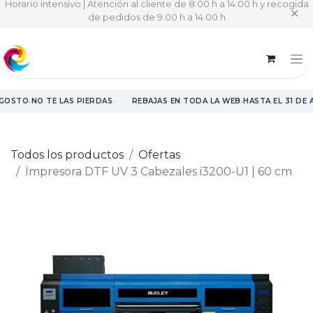
Horario intensivo | Atención al cliente de 8:00 h a 14:00 h y recogida
✕
de pedidos de 9:00 h a 14:00 h
·
·
·
AGOSTO
NO TE LAS PIERDAS
REBAJAS EN TODA LA WEB
HASTA EL 31 DE 
Rebajas en toda la web hasta el 31 de agosto.
Todos los productos
Ofertas
Impresora DTF UV 3 Cabezales i3200-U1 | 60 cm