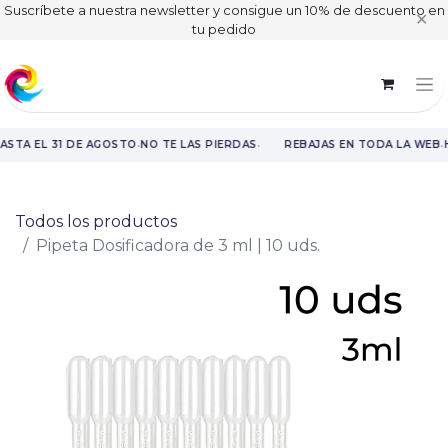
Suscríbete a nuestra newsletter y consigue un 10% de descuento en
✕
tu pedido
·
·
·
ASTA EL 31 DE AGOSTO
NO TE LAS PIERDAS
REBAJAS EN TODA LA WEB
H
Rebajas en toda la web hasta el 31 de agosto.
Todos los productos
Pipeta Dosificadora de 3 ml | 10 uds.