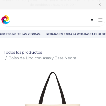
Horario intensivo | Atención al cliente de 8:00 h a 14:00 h y recogida
✕
de pedidos de 9:00 h a 14:00 h
·
·
·
 AGOSTO
NO TE LAS PIERDAS
REBAJAS EN TODA LA WEB
HASTA EL 31 DE
Rebajas en toda la web hasta el 31 de agosto.
Todos los productos
Bolso de Lino con Asas y Base Negra