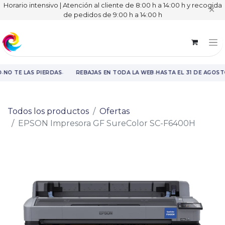
Horario intensivo | Atención al cliente de 8:00 h a 14:00 h y recogida
✕
de pedidos de 9:00 h a 14:00 h
·
·
·
NO TE LAS PIERDAS
REBAJAS EN TODA LA WEB
HASTA EL 31 DE AGOST
Rebajas en toda la web hasta el 31 de agosto.
Todos los productos
Ofertas
EPSON Impresora GF SureColor SC-F6400H