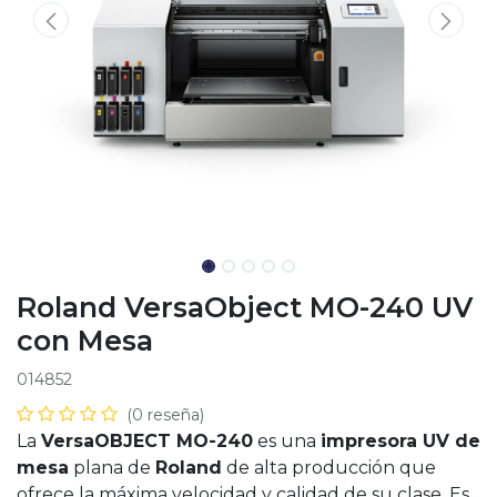
Roland VersaObject MO-240 UV
con Mesa
014852
(0 reseña)
La
VersaOBJECT MO-240
es una
impresora UV de
mesa
plana de
Roland
de alta producción que
ofrece la máxima velocidad y calidad de su clase. Es