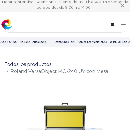
Horario intensivo | Atención al cliente de 8:00 h a 14:00 h y recogida
✕
de pedidos de 9:00 h a 14:00 h
·
·
·
AGOSTO
NO TE LAS PIERDAS
REBAJAS EN TODA LA WEB
HASTA EL 31 DE 
Rebajas en toda la web hasta el 31 de agosto.
Todos los productos
Roland VersaObject MO-240 UV con Mesa