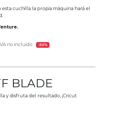
on esta cuchilla la propia máquina hará el
d.
enture.
A no incluido
-50%
FF BLADE
lla y disfruta del resultado, ¡Cricut