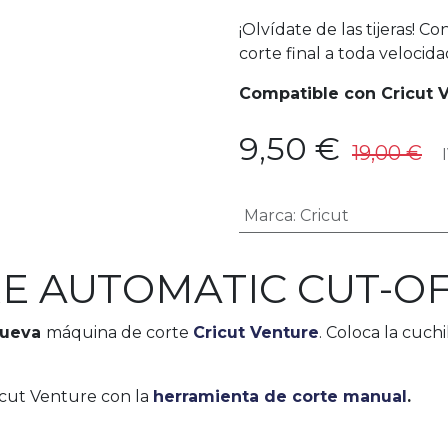
¡Olvídate de las tijeras! C
corte final a toda velocida
Compatible con Cricut V
9,50
€
19,00
€
IV
Marca
:
Cricut
E AUTOMATIC CUT-O
 nueva
máquina de corte
Cricut Venture
. Coloca la cuchi
icut Venture con la
herramienta de corte manual
.