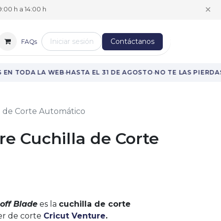
✕
:00 h a 14:00 h
Iniciar sesión
Contáctanos
FAQs
·
·
·
EN TODA LA WEB
HASTA EL 31 DE AGOSTO
NO TE LAS PIERDAS
a de Corte Automático
re Cuchilla de Corte
off Blade
es la
cuchilla de corte
er de corte
Cricut Venture
.