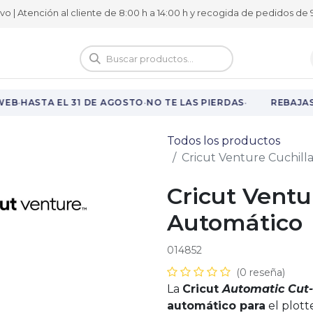
ivo | Atención al cliente de 8:00 h a 14:00 h y recogida de pedidos de 9
logo
Vuelta al cole
·
·
·
EB
HASTA EL 31 DE AGOSTO
NO TE LAS PIERDAS
REBAJAS 
Todos los productos
Cricut Venture Cuchill
Cricut Ventu
Automático
014852
(0 reseña)
La
Cricut
Automatic Cut-
automático para
el plott