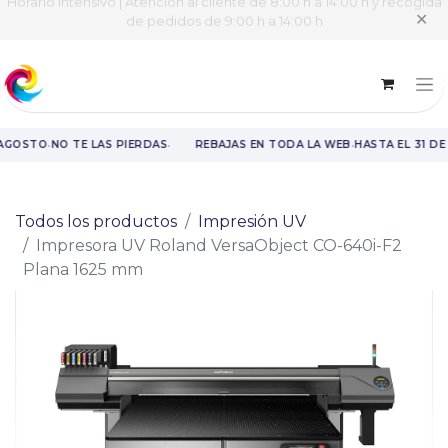
Horario intensivo | Atención al cliente de 8:00 h a 14:00 h y recogida
✕
de pedidos de 9:00 h a 14:00 h
·
·
·
 AGOSTO
NO TE LAS PIERDAS
REBAJAS EN TODA LA WEB
HASTA EL 31 DE
Rebajas en toda la web hasta el 31 de agosto.
Todos los productos
Impresión UV
Impresora UV Roland VersaObject CO-640i-F2
Plana 1625 mm