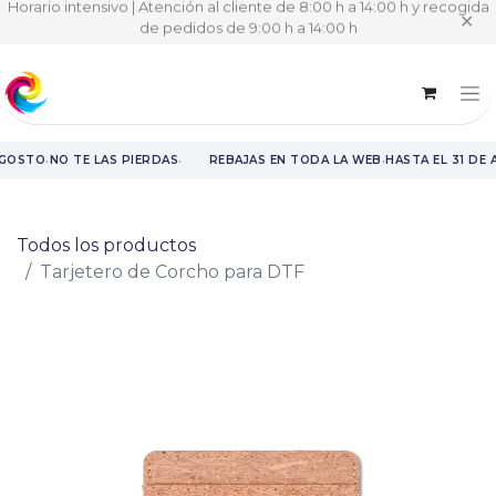
Horario intensivo | Atención al cliente de 8:00 h a 14:00 h y recogida
✕
de pedidos de 9:00 h a 14:00 h
·
·
·
AGOSTO
NO TE LAS PIERDAS
REBAJAS EN TODA LA WEB
HASTA EL 31 DE
Rebajas en toda la web hasta el 31 de agosto.
Todos los productos
Tarjetero de Corcho para DTF