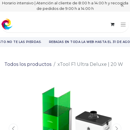
Horario intensivo | Atención al cliente de 8:00 h a 14:00 h y recogida
✕
de pedidos de 9:00 h a 14:00 h
·
·
·
STO
NO TE LAS PIERDAS
REBAJAS EN TODA LA WEB
HASTA EL 31 DE AG
Rebajas en toda la web hasta el 31 de agosto.
Todos los productos
xTool F1 Ultra Deluxe | 20 W