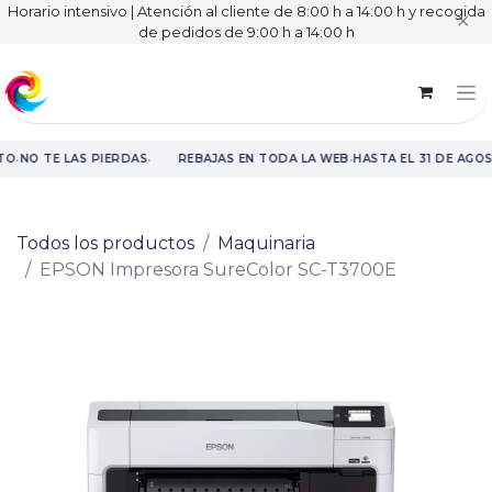
Horario intensivo | Atención al cliente de 8:00 h a 14:00 h y recogida
✕
de pedidos de 9:00 h a 14:00 h
·
·
·
TO
NO TE LAS PIERDAS
REBAJAS EN TODA LA WEB
HASTA EL 31 DE AGOS
Rebajas en toda la web hasta el 31 de agosto.
Todos los productos
Maquinaria
EPSON Impresora SureColor SC-T3700E