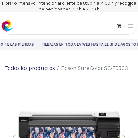
Horario intensivo | Atención al cliente de 8:00 h a 14:00 h y recogida
✕
de pedidos de 9:00 h a 14:00 h
·
·
·
O TE LAS PIERDAS
REBAJAS EN TODA LA WEB
HASTA EL 31 DE AGOSTO
Rebajas en toda la web hasta el 31 de agosto.
Todos los productos
Epson SureColor SC-F9500