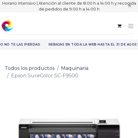
Horario intensivo | Atención al cliente de 8:00 h a 14:00 h y recogida
✕
de pedidos de 9:00 h a 14:00 h
·
·
·
O
NO TE LAS PIERDAS
REBAJAS EN TODA LA WEB
HASTA EL 31 DE AGOS
Rebajas en toda la web hasta el 31 de agosto.
Todos los productos
Maquinaria
Epson SureColor SC-F9500