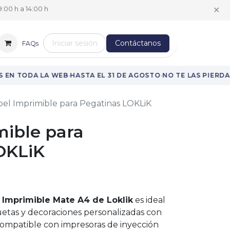
✕
:00 h a 14:00 h
Iniciar sesión
Contáctanos
FAQs
·
·
 EN TODA LA WEB
HASTA EL 31 DE AGOSTO
NO TE LAS PIERDAS
el Imprimible para Pegatinas LOKLiK
mible para
OKLiK
 Imprimible Mate A4 de Loklik
es ideal
quetas y decoraciones personalizadas con
ompatible con impresoras de inyección