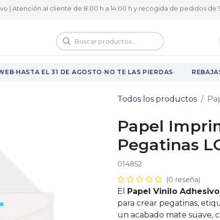
ivo | Atención al cliente de 8:00 h a 14:00 h y recogida de pedidos de 9
logo
Vuelta al cole
·
·
·
WEB
HASTA EL 31 DE AGOSTO
NO TE LAS PIERDAS
REBAJAS
Todos los productos
Pap
Papel Impri
Pegatinas L
014852
(0 reseña)
El
Papel Vinilo Adhesivo
para crear pegatinas, eti
un acabado mate suave, c