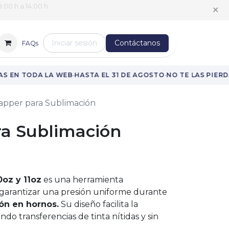
:00 h a 14:00 h
✕
Iniciar sesión
Contáctanos
FAQs
·
·
S EN TODA LA WEB
HASTA EL 31 DE AGOSTO
NO TE LAS PIERDA
apper para Sublimación
a Sublimación
0oz y 11oz
es una herramienta
 garantizar una presión uniforme durante
ón en hornos.
Su diseño facilita la
ndo transferencias de tinta nítidas y sin