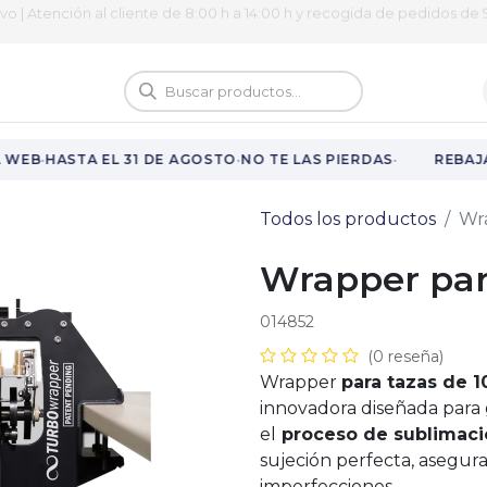
ivo | Atención al cliente de 8:00 h a 14:00 h y recogida de pedidos de 9
logo
Vuelta al cole
·
·
·
 WEB
HASTA EL 31 DE AGOSTO
NO TE LAS PIERDAS
REBAJA
Todos los productos
Wr
Wrapper par
014852
(0 reseña)
Wrapper
para tazas de 1
innovadora diseñada para
el
proceso de sublimaci
sujeción perfecta, asegura
imperfecciones.