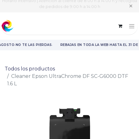
Horario intensivo | Atención al cliente de 8:00 h a 14:00 h y recogida
✕
de pedidos de 9:00 h a 14:00 h
·
·
·
 AGOSTO
NO TE LAS PIERDAS
REBAJAS EN TODA LA WEB
HASTA EL 31 DE
Rebajas en toda la web hasta el 31 de agosto.
Todos los productos
Cleaner Epson UltraChrome DF SC-G6000 DTF
1.6 L