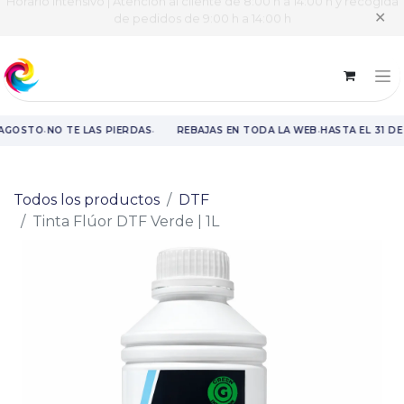
Horario intensivo | Atención al cliente de 8:00 h a 14:00 h y recogida
✕
de pedidos de 9:00 h a 14:00 h
·
·
·
 AGOSTO
NO TE LAS PIERDAS
REBAJAS EN TODA LA WEB
HASTA EL 31 DE
Rebajas en toda la web hasta el 31 de agosto.
Todos los productos
DTF
Tinta Flúor DTF Verde | 1L