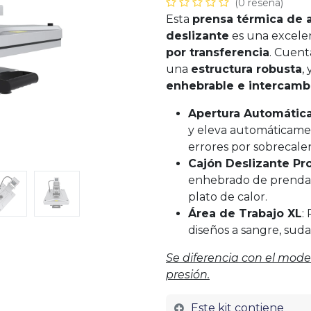
(0 reseña)
Esta
prensa térmica de 
deslizante
es una excelen
por transferencia
. Cuen
una
estructura robusta
,
enhebrable e intercamb
Apertura Automátic
y eleva automáticamen
errores por sobrecale
Cajón Deslizante Pr
enhebrado de prendas 
plato de calor.
Área de Trabajo XL
:
diseños a sangre, sudad
Se diferencia con el mode
presión.
Este kit contiene