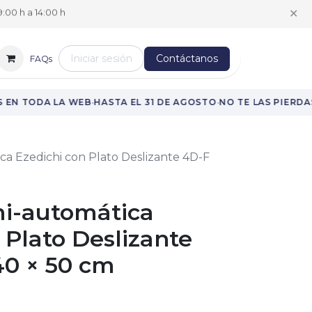
✕
:00 h a 14:00 h
Iniciar sesión
Contáctanos
FAQs
·
·
·
EN TODA LA WEB
HASTA EL 31 DE AGOSTO
NO TE LAS PIERDAS
a Ezedichi con Plato Deslizante 4D-F
i-automática
 Plato Deslizante
40 × 50 cm