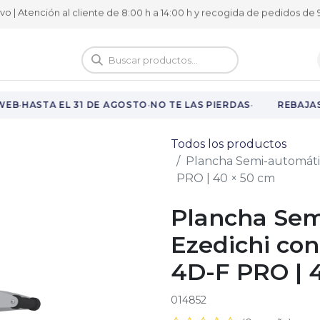
ivo | Atención al cliente de 8:00 h a 14:00 h y recogida de pedidos de 9
logo
Vuelta al cole
·
·
·
EB
HASTA EL 31 DE AGOSTO
NO TE LAS PIERDAS
REBAJAS 
Todos los productos
Plancha Semi-automátic
PRO | 40 × 50 cm
Plancha Sem
Ezedichi con
4D-F PRO | 
014852