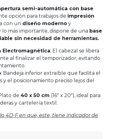
apertura semi-automática con base
te opción para trabajos de
impresión
ta con un
diseño moderno
y
 y lo más importante, dispone de una
base
iable sin necesidad de herramientas.
a Electromagnética
: El cabezal se libera
te al finalizar el temporizador, evitando
ntamiento.
o
: Bandeja inferior extraíble que facilita el
y el posicionamiento preciso lejos del
 Plato de
40 x 50 cm
(16" x 20"), ideal para
eras y cartelería textil.
lo 4D-F en que, este, tiene indicador de