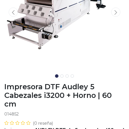
Impresora DTF Audley 5
Cabezales i3200 + Horno | 60
cm
014852
(0 reseña)