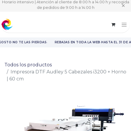
Horario intensivo | Atención al cliente de 8:00 h a 14:00 h y recogida
✕
de pedidos de 9:00 h a 14:00 h
·
·
·
AGOSTO
NO TE LAS PIERDAS
REBAJAS EN TODA LA WEB
HASTA EL 31 DE 
Rebajas en toda la web hasta el 31 de agosto.
Todos los productos
Impresora DTF Audley 5 Cabezales i3200 + Horno
| 60 cm