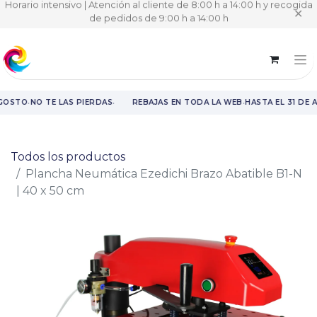
Horario intensivo | Atención al cliente de 8:00 h a 14:00 h y recogida
✕
de pedidos de 9:00 h a 14:00 h
·
·
·
GOSTO
NO TE LAS PIERDAS
REBAJAS EN TODA LA WEB
HASTA EL 31 DE 
Rebajas en toda la web hasta el 31 de agosto.
Todos los productos
Plancha Neumática Ezedichi Brazo Abatible B1-N
| 40 x 50 cm