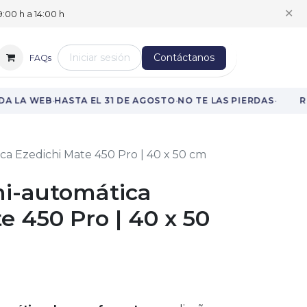
✕
:00 h a 14:00 h
Iniciar sesión
Contáctanos
FAQs
·
·
·
A LA WEB
HASTA EL 31 DE AGOSTO
NO TE LAS PIERDAS
RE
a Ezedichi Mate 450 Pro | 40 x 50 cm
i-automática
e 450 Pro | 40 x 50