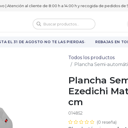
ivo | Atención al cliente de 8:00 h a 14:00 h y recogida de pedidos de 9
logo
Vuelta al cole
·
·
A EL 31 DE AGOSTO
NO TE LAS PIERDAS
REBAJAS EN TOD
Todos los productos
Plancha Semi-automátic
Plancha Sem
Ezedichi Mat
cm
014852
(0 reseña)