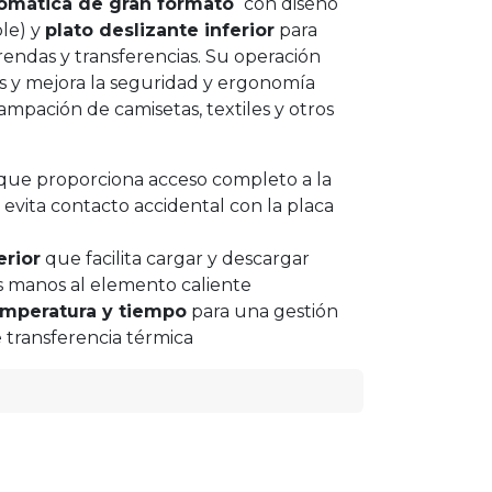
omática de gran formato
con diseño
ble) y
plato deslizante inferior
para
prendas y transferencias. Su operación
s y mejora la seguridad y ergonomía
mpación de camisetas, textiles y otros
que proporciona acceso completo a la
y evita contacto accidental con la placa
erior
que facilita cargar y descargar
as manos al elemento caliente
temperatura y tiempo
para una gestión
 transferencia térmica